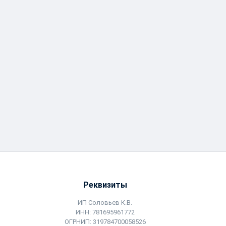
Реквизиты
ИП Соловьев К.В.
ИНН: 781695961772
ОГРНИП: 319784700058526